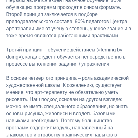
Первым является акцент на очное обучение: 95%
обучающих программ проходят в очном формате.
Мы в соцсетях
Второй принцип заключается в подборе
преподавательского состава. 90% педагогов Центра
арт-терапии имеют ученую степень, ученое звание и в
тоже время являются работающими практиками.
Третий принцип – обучение действием («lerning by
© 2026 АНО ДПО «Академия искусств Игоря Бурганова»
doing»), когда студент обучается непосредственно в
Публичная оферта
процессе выполнения задания / упражнения.
Политика конфиденциальности
В основе четвертого принципа – роль академической
художественной школы. К сожалению, существует
мнение, что арт-терапевту не обязательно уметь
рисовать. Наш подход основан на другом взгляде:
можно не иметь специального образования, но знать
основы рисунка, живописи и владеть базовыми
навыками необходимо. Поэтому большинство
программ содержит модуль, направленный на
знакомство и отработку практических навыков в