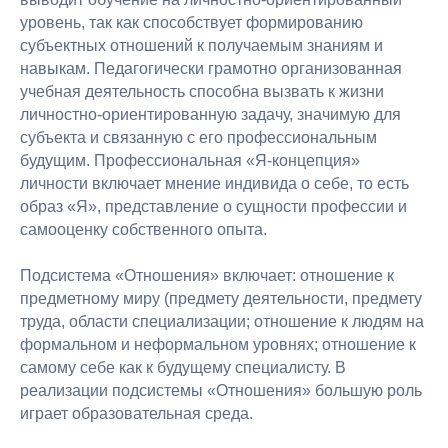
уровень, так как способствует формированию
субъектных отношений к получаемым знаниям и
навыкам. Педагогически грамотно организованная
учебная деятельность способна вызвать к жизни
личностно-ориентированную задачу, значимую для
субъекта и связанную с его профессиональным
будущим. Профессиональная «Я-концепция»
личности включает мнение индивида о себе, то есть
образ «Я», представление о сущности профессии и
Академия
самооценку собственного опыта.
Игоря
Бурганова
Подсистема «Отношения» включает: отношение к
Лицензия на ведение
предметному миру (предмету деятельности, предмету
образовательной деятельности №
Л035-01298-77/00179875
труда, области специализации; отношение к людям на
от 16 февраля 2021 года
формальном и неформальном уровнях; отношение к
самому себе как к будущему специалисту. В
Заказать звонок
реализации подсистемы «Отношения» большую роль
играет образовательная среда.
Контакты