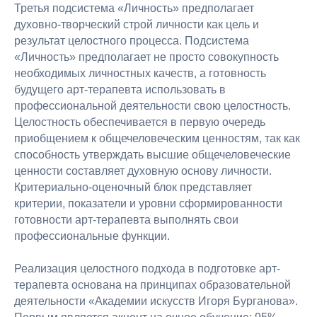
artacademburg@ya.ru
Третья подсистема «Личность» предполагает
духовно-творческий строй личности как цель и
+7 (985) 999-43-90
результат целостного процесса. Подсистема
г. Москва, Большой Афанасьевский пер.
д.15 стр.1
«Личность» предполагает не просто совокупность
необходимых личностных качеств, а готовность
Навигация
будущего арт-терапевта использовать в
Программы
профессиональной деятельности свою целостность.
О нас
Целостность обеспечивается в первую очередь
приобщением к общечеловеческим ценностям, так как
Педагоги
способность утверждать высшие общечеловеческие
Публикации
ценности составляет духовную основу личности.
Книги
Критериально-оценочный блок представляет
Документы
критерии, показатели и уровни сформированности
Контакты
готовности арт-терапевта выполнять свои
Документы
профессиональные функции.
Публичная
оферта
Реализация целостного подхода в подготовке арт-
Политика
конфиденциальности
терапевта основана на принципах образовательной
Сведения об образовательной
деятельности «Академии искусств Игоря Бурганова».
организации