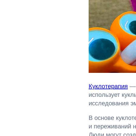
Куклотерапия
— 
использует кукл
исследования э
В основе куклот
и переживаний н
Люди могут соз