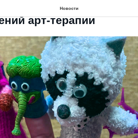
рапия - как одно из сов
Новости
ений арт-терапии