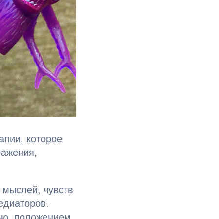
апии, которое
ражения,
 мыслей, чувств
едиаторов.
ью, положением