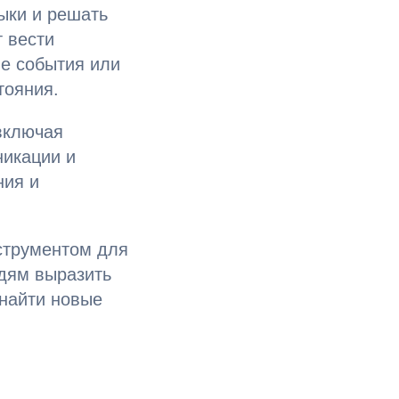
ыки и решать
 вести
ие события или
тояния.
включая
никации и
ния и
струментом для
дям выразить
 найти новые