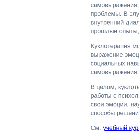
самовыражения,
проблемы. В слу
внутренний диал
прошлые опыты,
Куклотерапия мо
выражение эмоц
социальных навы
самовыражения.
В целом, кукло
работы с психо
свои эмоции, на
способы решени
См.
учебный кур