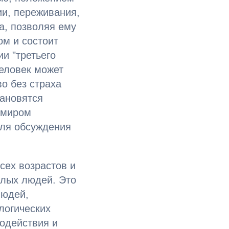
ии, переживания,
а, позволяя ему
ом и состоит
и "третьего
человек может
о без страха
тановятся
 миром
для обсуждения
сех возрастов и
илых людей. Это
людей,
логических
модействия и