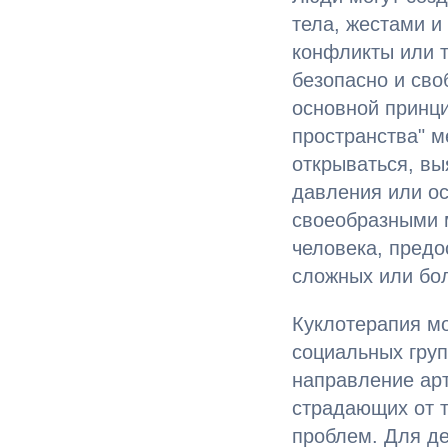
тела, жестами и
конфликты или т
безопасно и сво
основной принци
пространства" м
открываться, вы
давления или ос
своеобразными 
человека, пред
сложных или бо
Куклотерапия мо
социальных груп
направление ар
страдающих от т
проблем. Для де