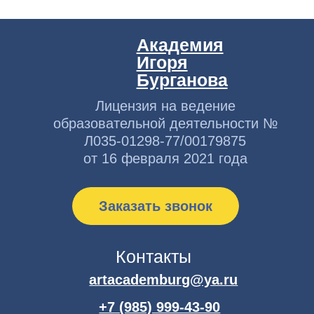
Контакты
artacademburg@ya.ru
+7 (985) 999-43-90
г. Москва, Большой Афанасьевский пер.
д.15 стр.1
Навигация
Программы
О нас
Педагоги
Публикации
Книги
Документы
Контакты
Документы
Публичная
оферта
Политика
конфиденциальности
Сведения об образовательной