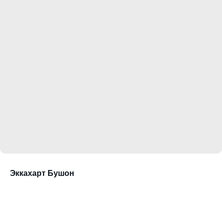
Академия
Игоря
Бурганова
Лицензия на ведение
образовательной деятельности №
Л035-01298-77/00179875
Эккахарт Бушон
от 16 февраля 2021 года
Заказать звонок