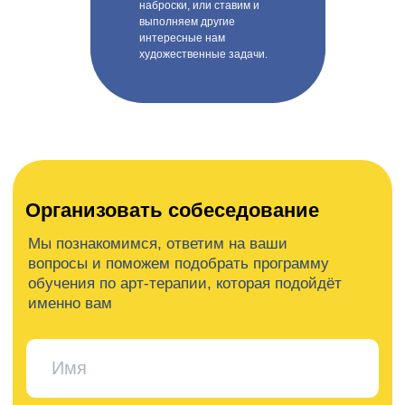
наброски, или ставим и
выполняем другие
Организовать собеседование
интересные нам
художественные задачи.
Мы познакомимся, ответим на ваши
вопросы и поможем подобрать программу
обучения по арт-терапии, которая подойдёт
именно вам
+7
Я согласен(на) на обработку персональных
данных в соответствии с политикой
конфиденциальности
Отправить заявку