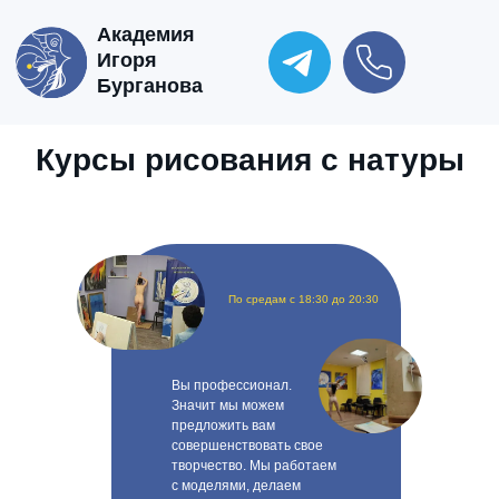
Академия
Игоря
Бурганова
Курсы рисования с натуры
По средам с 18:30 до 20:30
Вы профессионал.
Значит мы можем
предложить вам
совершенствовать свое
творчество. Мы работаем
с моделями, делаем