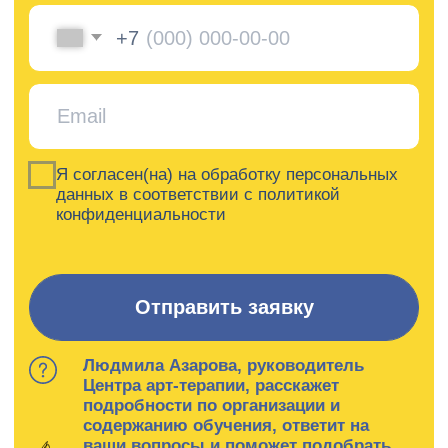
Людмила Азарова, руководитель
Центра арт-терапии, расскажет
подробности по организации и
содержанию обучения, ответит на
ваши вопросы и поможет подобрать
программу, которая подойдет именно
вам
Академия
Игоря
Бурганова
Лицензия на ведение
образовательной деятельности №
Л035-01298-77/00179875
от 16 февраля 2021 года
Заказать звонок
Контакты
artacademburg@ya.ru