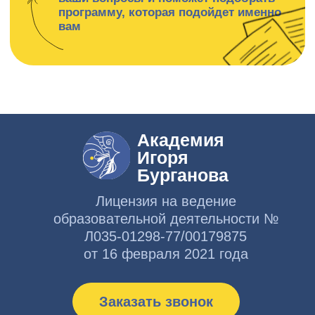
+7 (985) 999-43-90
г. Москва, Большой Афанасьевский пер.
д.15 стр.1
Навигация
Программы
О нас
Педагоги
Публикации
Книги
Документы
Контакты
Документы
Публичная
оферта
Политика
конфиденциальности
Сведения об образовательной
организации