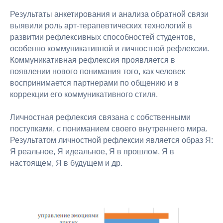
Результаты анкетирования и анализа обратной связи
выявили роль арт-терапевтических технологий в
развитии рефлексивных способностей студентов,
особенно коммуникативной и личностной рефлексии.
Коммуникативная рефлексия проявляется в
появлении нового понимания того, как человек
воспринимается партнерами по общению и в
коррекции его коммуникативного стиля.
Академия
Игоря
Бурганова
Личностная рефлексия связана с собственными
Лицензия на ведение
поступками, с пониманием своего внутреннего мира.
образовательной деятельности №
Результатом личностной рефлексии является образ Я:
Л035-01298-77/00179875
Я реальное, Я идеальное, Я в прошлом, Я в
от 16 февраля 2021 года
настоящем, Я в будущем и др.
Заказать звонок
Контакты
artacademburg@ya.ru