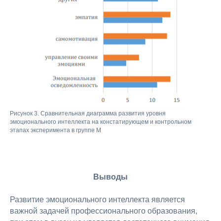
+7 (985) 999-43-90
г. Москва, Большой Афанасьевский пер.
д.15 стр.1
Навигация
Программы
О нас
Педагоги
Публикации
Книги
Рисунок 3. Сравнительная диаграмма развития уровня
Документы
эмоционального интеллекта на констатирующем и контрольном
этапах эксперимента в группе М
Контакты
Документы
Публичная
оферта
Политика
Выводы
конфиденциальности
Сведения об образовательной
Развитие эмоционального интеллекта является
организации
важной задачей профессионального образования,