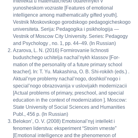
intellekta u matematicheski odarennykh v
yunosheskom vozraste [Features of emotional
intelligence among mathematically gifted youth].
Vestnik Moskovskogo gorodskogo pedagogicheskogo
universiteta. Serija: Pedagogika i psikhologija —
Vestnik of Moscow City University. Series: Pedagogy
and Psychology , no. 1, pp. 44–49. (In Russian)
Azarova, L. N. (2016) Formirovanie lichnosti
budushchego uchitelja nachal’nykh klassov [For-
mation of the personality of a future primary school
teacher]. In: T. Yu. Makashina, O. B. Shi-rokikh (eds.) .
Aktual’nye problemy nachal’nogo, doshkol’nogo i
special’nogo obrazovanija v uslovijakh modernizacii
[Actual problems of primary, preschool, and special
education in the context of modernization ]. Moscow:
State University of Social Sciences and Humanities
Publ., 456 p. (In Russian)
Belokon’, O. V. (2008) Emotsional’nyj intellekt i
fenomen liderstva: eksperiment “Stroim vmeste”
[Emotional intelligence and the phenomenon of