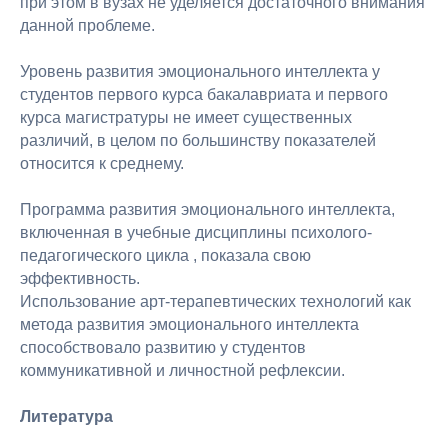
при этом в вузах не уделяется достаточного внимания
Мы в соцсетях
данной проблеме.
Уровень развития эмоционального интеллекта у
студентов первого курса бакалавриата и первого
курса магистратуры не имеет существенных
© 2026 АНО ДПО «Академия искусств Игоря Бурганова»
различий, в целом по большинству показателей
относится к среднему.
Публичная оферта
Политика конфиденциальности
Программа развития эмоционального интеллекта,
включенная в учебные дисциплины психолого-
педагогического цикла , показала свою
эффективность.
Использование арт-терапевтических технологий как
метода развития эмоционального интеллекта
способствовало развитию у студентов
коммуникативной и личностной рефлексии.
Литература