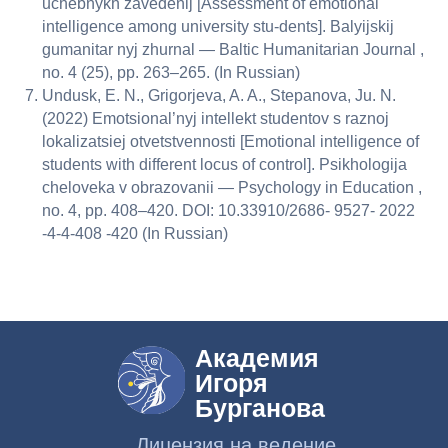
uchebnykh zavedenij [Assessment of emotional
intelligence among university stu-dents]. Balyijskij
gumanitar nyj zhurnal — Baltic Humanitarian Journal ,
no. 4 (25), pp. 263–265. (In Russian)
Undusk, E. N., Grigorjeva, A. A., Stepanova, Ju. N.
(2022) Emotsional’nyj intellekt studentov s raznoj
lokalizatsiej otvetstvennosti [Emotional intelligence of
students with different locus of control]. Psikhologija
cheloveka v obrazovanii — Psychology in Education ,
no. 4, pp. 408–420. DOI: 10.33910/2686- 9527- 2022
-4-4-408 -420 (In Russian)