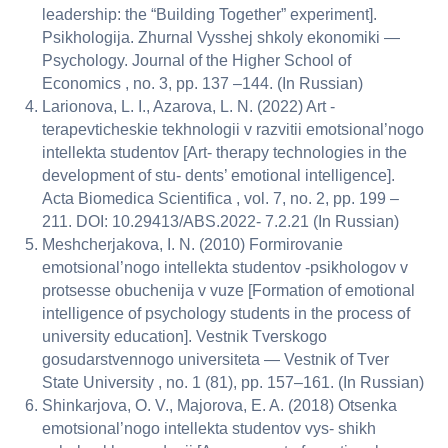
leadership: the “Building Together” experiment].
Psikhologija. Zhurnal Vysshej shkoly ekonomiki —
Psychology. Journal of the Higher School of
Economics , no. 3, pp. 137 –144. (In Russian)
Larionova, L. I., Azarova, L. N. (2022) Art -
terapevticheskie tekhnologii v razvitii emotsional’nogo
intellekta studentov [Art- therapy technologies in the
development of stu- dents’ emotional intelligence].
Acta Biomedica Scientifica , vol. 7, no. 2, pp. 199 –
211. DOI: 10.29413/ABS.2022- 7.2.21 (In Russian)
Meshcherjakova, I. N. (2010) Formirovanie
emotsional’nogo intellekta studentov -psikhologov v
protsesse obuchenija v vuze [Formation of emotional
intelligence of psychology students in the process of
university education]. Vestnik Tverskogo
gosudarstvennogo universiteta — Vestnik of Tver
State University , no. 1 (81), pp. 157–161. (In Russian)
Shinkarjova, O. V., Majorova, E. A. (2018) Otsenka
emotsional’nogo intellekta studentov vys- shikh