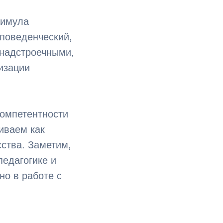
тимула
поведенческий,
 надстроечными,
изации
компетентности
иваем как
сства. Заметим,
педагогике и
но в работе с