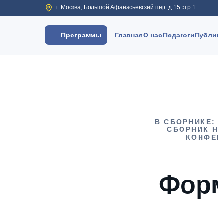
г. Москва, Большой Афанасьевский пер. д.15 стр.1
Программы
Главная
О нас
Педагоги
Публи
В СБОРНИКЕ:
СБОРНИК 
КОНФЕР
Форм