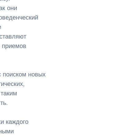
ак они
оведенческий
е
оставляют
х приемов
с поиском новых
гических,
 таким
ть.
ки каждого
нными