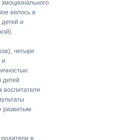
о эмоционального
рое велось в
 детей и
кой).
ов), четыре
 и
тичностью
й детей
а воспитателя
зультаты
е развитым
 родители в