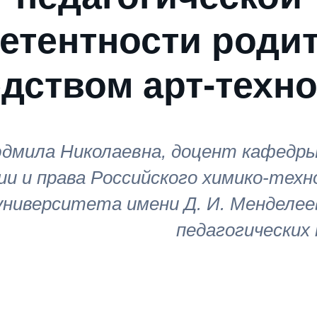
етентности роди
дством арт-техн
дмила Николаевна, доцент кафедры
ии и права Российского химико-техн
университета имени Д. И. Менделее
педагогических 