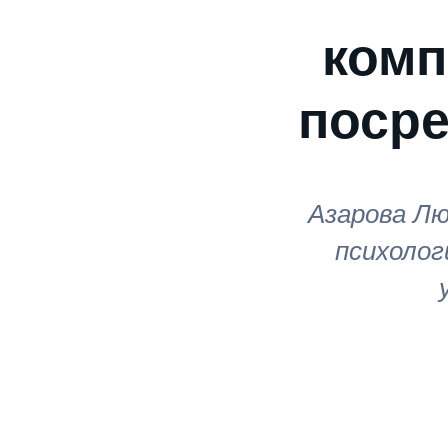
комп
посре
Азарова Лю
психолог