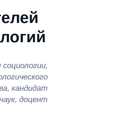
телей
ологий
 социологии,
ологического
ва, кандидат
наук, доцент