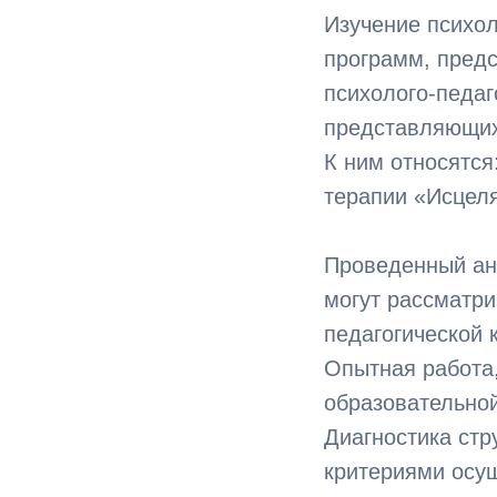
Изучение психол
программ, предс
психолого-педа
представляющих
К ним относятс
терапии «Исцел
Проведенный ана
могут рассматри
педагогической 
Опытная работа,
образовательной
Диагностика стр
критериями осущ