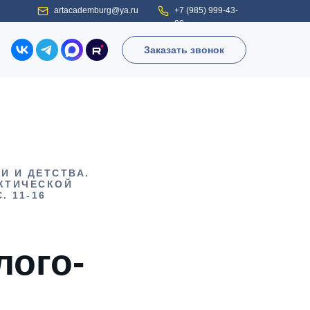
artacademburg@ya.ru
+7 (985) 999-43-
90
Заказать звонок
И И ДЕТСТВА.
КТИЧЕСКОЙ
. 11-16
лого-