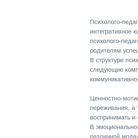
Психолого-педаг
интегративное к
психолого-педаг
родителям успе
В структуре пси
следующие комп
коммуникативно-
Ценностно-моти
переживания, а 
воспринимать и 
В эмоционально
различной модал