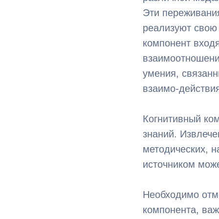
Эти переживания
реализуют свою
компонент вход
взаимоотношени
умения, связан
взаимо-действия
Когнитивный ком
знаний. Извлече
методических, н
источником може
Необходимо отме
компонента, ва