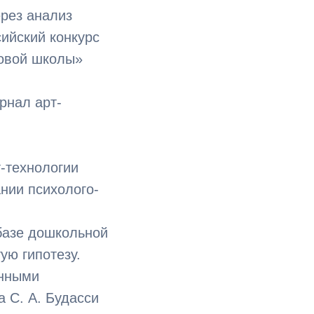
ерез анализ
ийский конкурс
Новой школы»
рнал арт-
-технологии
нии психолого-
 базе дошкольной
ую гипотезу.
енными
 С. А. Будасси