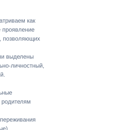
атриваем как
е проявление
в, позволяющих
ыли выделены
ьно-личностный,
й.
ьные
т родителям
 переживания
ые).