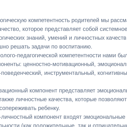
огическую компетентность родителей мы рассм
ачество, которое представляет собой системно
огических знаний, умений и личностных качест
шно решать задачи по воспитанию.
холого-педагогической компетентности нами б
оненты: ценностно-мотивационный, эмоционал
поведенческий, инструментальный, когнитивны
вационный компонент представляет эмоционал
также личностные качества, которые позволяю
сопереживать ребенку.
-личностный компонент входят эмоциональные
ьности (как положительные, так и отрицательн