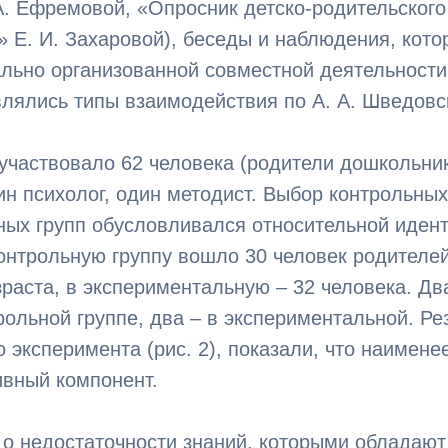
А. Ефремовой, «Опросник детско-родительског
 Е. И. Захаровой), беседы и наблюдения, кото
льно организованной совместной деятельности
лялись типы взаимодействия по А. А. Шведовс
участвовало 62 человека (родители дошкольник
ин психолог, один методист. Выбор контрольных
ных групп обусловливался относительной иден
контрольную группу вошло 30 человек родителе
раста, в экспериментальную – 32 человека. Дв
рольной группе, два – в экспериментальной. Ре
 эксперимента (рис. 2), показали, что наимене
ивный компонент.
 о недостаточности знаний, которыми обладают