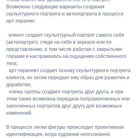
Возможны следующие варианты создания
скульптурного портрета и автопортрета в процессе
арт-терапии:
клиент создает скульптурный портрет самого себя
(автопортрет), глядя на себя в зеркало или по
представлению, в том числе работая с закрытыми
глазами и настраиваясь на ощущения собственного
тела;
арт-терапевт создает основу скульптурного портрета
клиента, но затем передает ему образ для развития и
доработки;
члены группы создают портреты друг друга, и при
этом также возможна передача полузаконченных или
Академия
законченных портретов друг другу для возможных
Игоря
изменений.
Бурганова
Лицензия на ведение
В процессе лепки фигуры происходит проективная
образовательной деятельности №
идентификация, когда художник неосознанно
Л035-01298-77/00179875