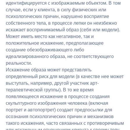
идентифицируется с изображаемым объектом. В том
от 16 февраля 2021 года
случае, если у клиента, в силу физических или
психологических причин, нарушено восприятие
Заказать звонок
собственного тела, в процессе лепки он неизбежно
искажает воспринимаемый образ (себя или модели).
Контакты
Может иметь место как негативное, так и
artacademburg@ya.ru
положительное искажение, предполагающее
+7 (985) 999-43-90
создание обезображивающего либо
г. Москва, Большой Афанасьевский пер.
идеализированного образа, не соответствующего
д.15 стр.1
реальности.
Навигация
Искажение образа может представлять
определенный риск для модели (в качестве нее может
Программы
выступать, например, другой участник арт-
О нас
терапевтической группы). В то же время
Педагоги
появляющееся искажение в процессе создания
Публикации
скульптурного изображения человека (включая
Книги
портрет и автопортрет) создает предпосылки для
Документы
осознания психологических причин и механизмов
такого искажения, часто связанных с противоречивым
Контакты
или искаженным отношением клиента к своему телу.