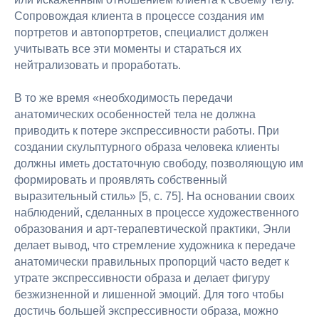
Документы
Сопровождая клиента в процессе создания им
Публичная
портретов и автопортретов, специалист должен
оферта
Политика
учитывать все эти моменты и стараться их
конфиденциальности
нейтрализовать и проработать.
Сведения об образовательной
организации
В то же время «необходимость передачи
Мы в соцсетях
анатомических особенностей тела не должна
приводить к потере экспрессивности работы. При
создании скульптурного образа человека клиенты
должны иметь достаточную свободу, позволяющую им
формировать и проявлять собственный
выразительный стиль» [5, с. 75]. На основании своих
© 2026 АНО ДПО «Академия искусств Игоря Бурганова»
наблюдений, сделанных в процессе художественного
образования и арт-терапевтической практики, Энли
Публичная оферта
Политика конфиденциальности
делает вывод, что стремление художника к передаче
анатомически правильных пропорций часто ведет к
утрате экспрессивности образа и делает фигуру
безжизненной и лишенной эмоций. Для того чтобы
достичь большей экспрессивности образа, можно