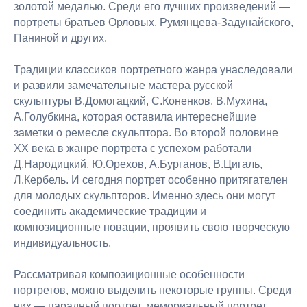
золотой медалью. Среди его лучших произведений —
портреты братьев Орловых, Румянцева-Задунайского,
Паниной и других.
Традиции классиков портретного жанра унаследовали
и развили замечательные мастера русской
скульптуры В.Домогацкий, С.Коненков, В.Мухина,
А.Голубкина, которая оставила интереснейшие
заметки о ремесле скульптора. Во второй половине
ХХ века в жанре портрета с успехом работали
Д.Народицкий, Ю.Орехов, А.Бурганов, В.Цигаль,
Л.Кербель. И сегодня портрет особенно притягателен
для молодых скульпторов. Именно здесь они могут
соединить академические традиции и
композиционные новации, проявить свою творческую
индивидуальность.
Рассматривая композиционные особенности
портретов, можно выделить некоторые группы. Среди
них — парадный портрет, мемориальный портрет,