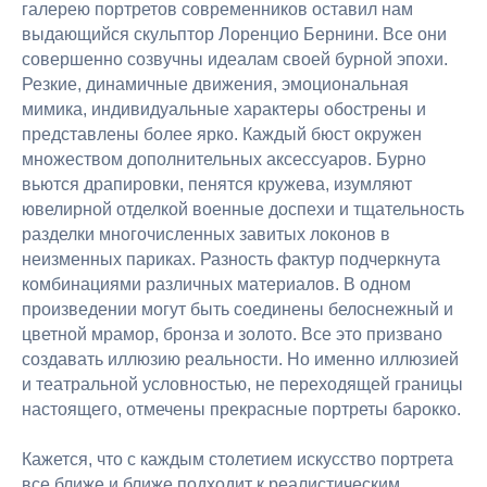
галерею портретов современников оставил нам
выдающийся скульптор Лоренцио Бернини. Все они
совершенно созвучны идеалам своей бурной эпохи.
Резкие, динамичные движения, эмоциональная
мимика, индивидуальные характеры обострены и
представлены более ярко. Каждый бюст окружен
множеством дополнительных аксессуаров. Бурно
вьются драпировки, пенятся кружева, изумляют
ювелирной отделкой военные доспехи и тщательность
разделки многочисленных завитых локонов в
неизменных париках. Разность фактур подчеркнута
комбинациями различных материалов. В одном
произведении могут быть соединены белоснежный и
цветной мрамор, бронза и золото. Все это призвано
создавать иллюзию реальности. Но именно иллюзией
и театральной условностью, не переходящей границы
настоящего, отмечены прекрасные портреты барокко.
Кажется, что с каждым столетием искусство портрета
все ближе и ближе подходит к реалистическим