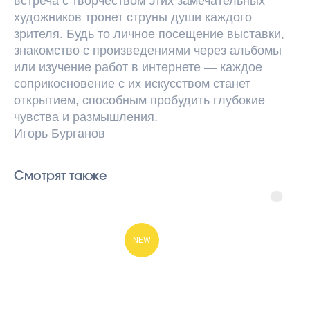
встреча с творчеством этих замечательных
художников тронет струны души каждого
зрителя. Будь то личное посещение выставки,
знакомство с произведениями через альбомы
или изучение работ в интернете — каждое
соприкосновение с их искусством станет
открытием, способным пробудить глубокие
чувства и размышления.
Игорь Бурганов
Смотрят также
Академия
Игоря
Бурганова
Лицензия на ведение
образовательной деятельности №
NEW
Л035-01298-77/00179875
от 16 февраля 2021 года
Заказать звонок