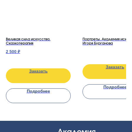
Контакты
artacademburg@ya.ru
+7 (985) 999-43-90
г. Москва, Большой Афанасьевский пер.
д.15 стр.1
Великая сила искусства.
Портреты. Академия искус
Навигация
Сказкотерапия
Игоря Бурганова
2 500
₽
Программы
О нас
Заказать
Педагоги
Заказать
Публикации
Книги
Подробнее
Подробнее
Документы
Контакты
Документы
Публичная оферта
Политика
конфиденциальности