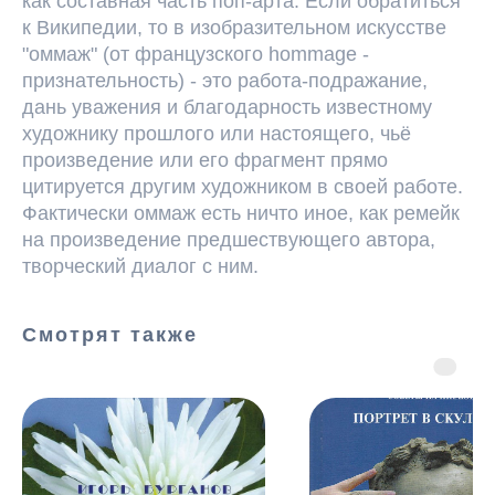
как составная часть поп-арта. Если обратиться
к Википедии, то в изобразительном искусстве
"оммаж" (от французского hommage -
признательность) - это работа-подражание,
дань уважения и благодарность известному
художнику прошлого или настоящего, чьё
произведение или его фрагмент прямо
цитируется другим художником в своей работе.
Фактически оммаж есть ничто иное, как ремейк
на произведение предшествующего автора,
творческий диалог с ним.
Академия
Смотрят также
Игоря
Бурганова
Лицензия на ведение
образовательной деятельности №
Л035-01298-77/00179875
от 16 февраля 2021 года