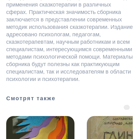
применения сказкотерапии в различных
сферах. Практическая значимость сборника
Академия
Игоря
заключается в представлении современных
Бурганова
методик использования сказкотерапии. Издание
Лицензия на ведение
адресовано психологам, педагогам,
образовательной деятельности №
сказкотерапевтам, научным работникам и всем
Л035-01298-77/00179875
специалистам, интересующимся современными
от 16 февраля 2021 года
методами психологической помощи. Материалы
сборника будут полезны как практикующим
Заказать звонок
специалистам, так и исследователям в области
психологии и психотерапии.
Контакты
artacademburg@ya.ru
+7 (985) 999-43-90
Смотрят также
г. Москва, Большой Афанасьевский пер.
д.15 стр.1
Навигация
Программы
О нас