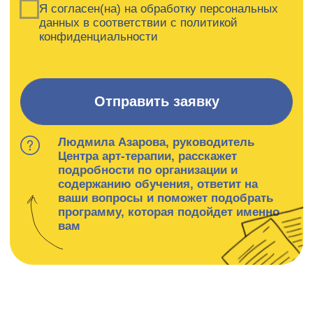
Контакты
artacademburg@ya.ru
+7 (985) 999-43-90
г. Москва, Большой Афанасьевский пер.
д.15 стр.1
Навигация
Программы
О нас
Педагоги
Публикации
Книги
Документы
Контакты
Документы
Публичная
оферта
Политика