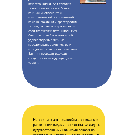
качества жизни. Арт-терапия
также становится все более
важным инструментом
психологической и социальной
помощи пожилым и престарелым
людям, позволяя им реализовать
свой творческий потенциал, жить
более активной и приносящей
удовлетворение жизнью,
преодолевать одиночество и
передавать свой жизненный опыт.
Занятия проводят ведущие
специалисты международного
уровня.
На занятиях арт-терапией мы занимаемся
различными видами творчества. Обладать
художественными навыками совсем не