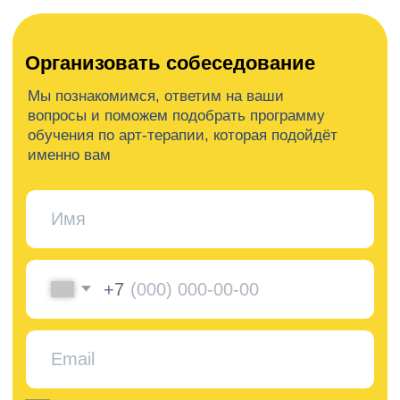
Отправить заявку
Людмила Азарова, руководитель
Центра арт-терапии, расскажет
подробности по организации и
содержанию обучения, ответит на
ваши вопросы и поможет подобрать
программу, которая подойдет именно
вам
Академия
Игоря
Бурганова
Лицензия на ведение
образовательной деятельности №
Л035-01298-77/00179875
от 16 февраля 2021 года
Заказать звонок