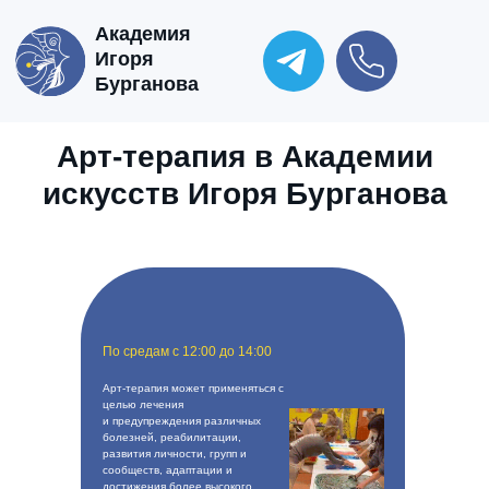
Академия
Игоря
Бурганова
Арт-терапия в Академии
искусств Игоря Бурганова
По средам с 12:00 до 14:00
Арт-терапия может применяться с
целью лечения
и предупреждения различных
болезней, реабилитации,
развития личности, групп и
сообществ, адаптации и
достижения более высокого