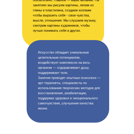
обязательно. Главное — ваше желание. На
занятиях мы рисуем картины, лепим из
глины и пластилина, создаем коллажи
чтобы выразить себя - свои чувства,
мысли, отношения. Мы слушаем музыку,
смотрим картины художников, чтобы
лучше понимать себя и других.
Организовать собеседование
Мы познакомимся, ответим на ваши
вопросы и поможем подобрать программу
обучения по арт-терапии, которая подойдёт
Искусство обладает уникальным
именно вам
целительным потенциалом,
воздействует комплексно на весь
организм — оздоравливает душу,
поддерживает тело.
Занятия проводят опытные психологи —
арт-терапевты, специалисты по
+7
использованию творческих методов для
восстановления, реабилитации,
поддержки здоровья и эмоционального
самочувствия, улучшения качества
жизни.
Я согласен(на) на обработку персональных
данных в соответствии с политикой
конфиденциальности