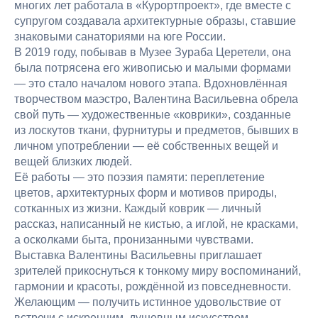
многих лет работала в «Курортпроект», где вместе с
супругом создавала архитектурные образы, ставшие
знаковыми санаториями на юге России.
В 2019 году, побывав в Музее Зураба Церетели, она
была потрясена его живописью и малыми формами
— это стало началом нового этапа. Вдохновлённая
творчеством маэстро, Валентина Васильевна обрела
свой путь — художественные «коврики», созданные
из лоскутов ткани, фурнитуры и предметов, бывших в
личном употреблении — её собственных вещей и
вещей близких людей.
Её работы — это поэзия памяти: переплетение
цветов, архитектурных форм и мотивов природы,
сотканных из жизни. Каждый коврик — личный
рассказ, написанный не кистью, а иглой, не красками,
а осколками быта, пронизанными чувствами.
Выставка Валентины Васильевны приглашает
зрителей прикоснуться к тонкому миру воспоминаний,
гармонии и красоты, рождённой из повседневности.
Желающим — получить истинное удовольствие от
встречи с искренним, душевным искусством.