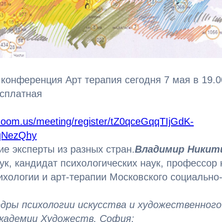
онференция Арт терапия сегодня 7 мая в 19.0
сплатная
zoom.us/meeting/register/tZ0qceGqqTIjGdK-
qNezQhy
е эксперты из разных стран.
Владимир Никит
к, кандидат психологических наук, профессор
ихологии и арт-терапии Московского социально-
дры психологии искусства и художественного
кадемии Художеств, София;