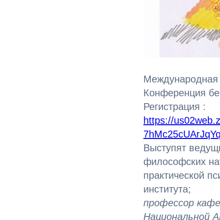
Международная к
Конференция бе
Регистрация :
https://us02web.
7hMc25cUArJqY
Выступят ведущи
философских нау
практической пс
института;
профессор кафе
Национальной А