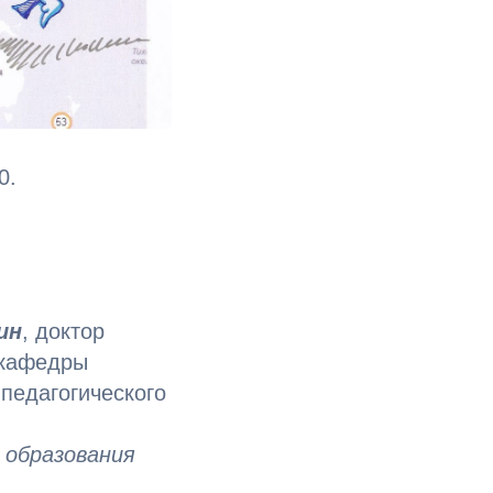
0.
ин
, доктор
 кафедры
педагогического
 образования