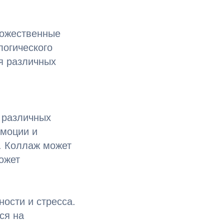
дожественные
огического
я различных
 различных
эмоции и
. Коллаж может
ожет
ости и стресса.
ся на