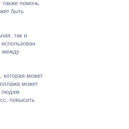
т также помочь
ожет быть
ная, так и
ь использован
й между
, которая может
коллажа может
ь людям
сс, повысить