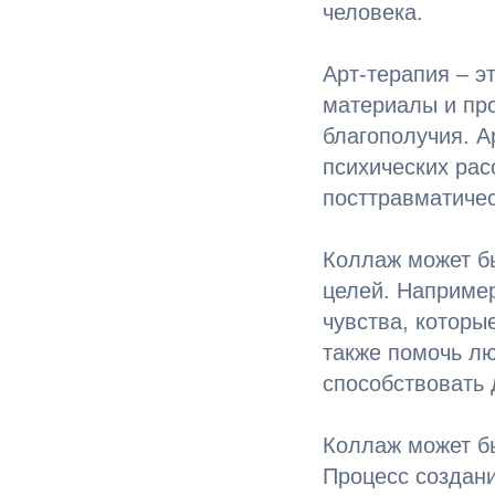
человека.
Арт-терапия – э
материалы и пр
благополучия. А
психических рас
посттравматичес
Коллаж может бы
целей. Наприме
чувства, которы
также помочь лю
способствовать 
Коллаж может бы
Процесс создан