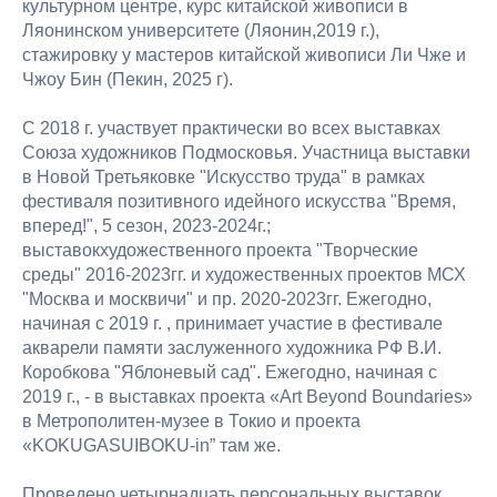
культурном центре, курс китайской живописи в
Ляонинском университете (Ляонин,2019 г.),
стажировку у мастеров китайской живописи Ли Чже и
Чжоу Бин (Пекин, 2025 г).
С 2018 г. участвует практически во всех выставках
Союза художников Подмосковья. Участница выставки
в Новой Третьяковке "Искусство труда" в рамках
фестиваля позитивного идейного искусства "Время,
вперед!", 5 сезон, 2023-2024г.;
выставокхудожественного проекта "Творческие
среды" 2016-2023гг. и художественных проектов МСХ
"Москва и москвичи" и пр. 2020-2023гг. Ежегодно,
начиная с 2019 г. , принимает участие в фестивале
акварели памяти заслуженного художника РФ В.И.
Коробкова "Яблоневый сад". Ежегодно, начиная с
2019 г., - в выставках проекта «Art Beyond Boundaries»
в Метрополитен-музее в Токио и проекта
«KOKUGASUIBOKU-in” там же.
Проведено четырнадцать персональных выставок.