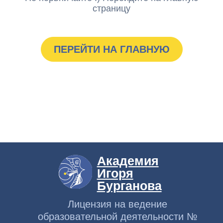
страницу
ПЕРЕЙТИ НА ГЛАВНУЮ
Академия
Игоря
Бурганова
Лицензия на ведение
образовательной деятельности №
Л035-01298-77/00179875
от 16 февраля 2021 года
Заказать звонок
Контакты
artacademburg@ya.ru
+7 (985) 999-43-90
г. Москва, Большой Афанасьевский пер.
д.15 стр.1
Навигация