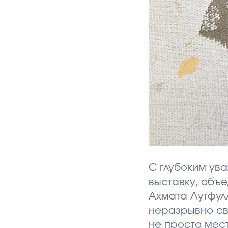
С глубоким ув
выставку, объ
Ахмата Лутфул
неразрывно св
не просто мест