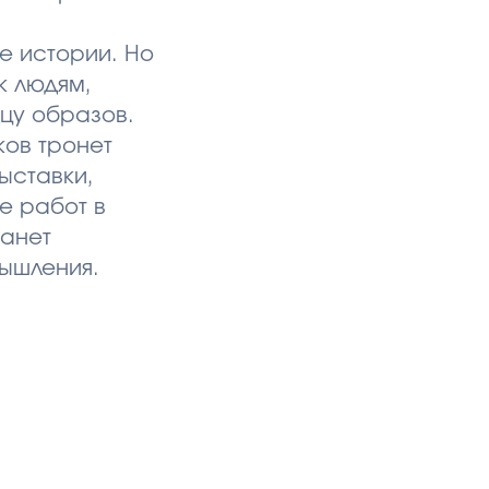
ые истории. Но
к людям,
дцу образов.
ков тронет
ыставки,
е работ в
танет
мышления.