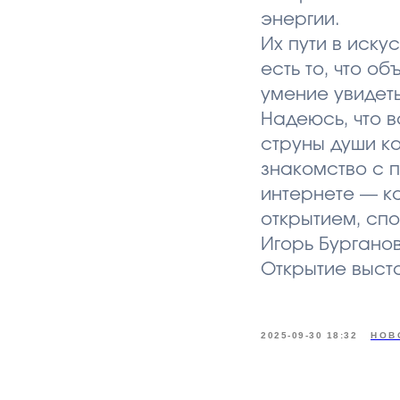
энергии.
Их пути в иску
есть то, что о
умение увидеть
Надеюсь, что в
струны души ка
знакомство с 
интернете — к
открытием, сп
Игорь Бургано
Открытие выста
2025-09-30 18:32
НОВ