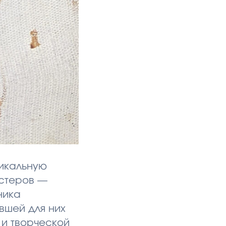
икальную
астеров —
ника
вшей для них
 и творческой