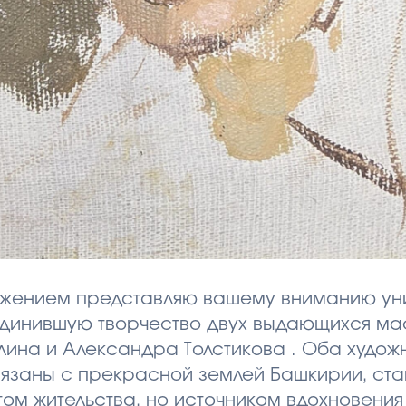
ажением представляю вашему вниманию ун
единившую творчество двух выдающихся м
лина и Александра Толстикова . Оба худож
язаны с прекрасной землей Башкирии, ста
ом жительства, но источником вдохновения