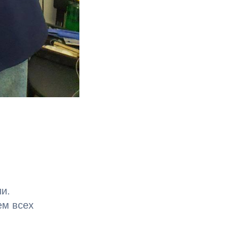
и.
ем всех