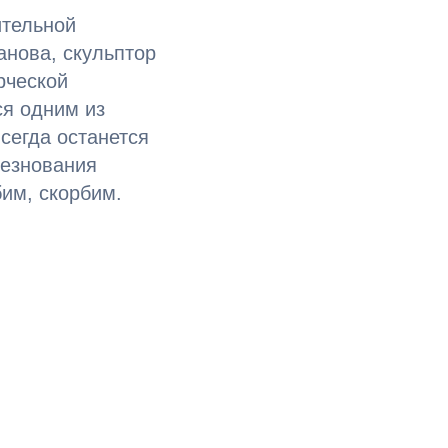
ительной
анова, скульптор
рческой
ся одним из
сегда останется
лезнования
им, скорбим.