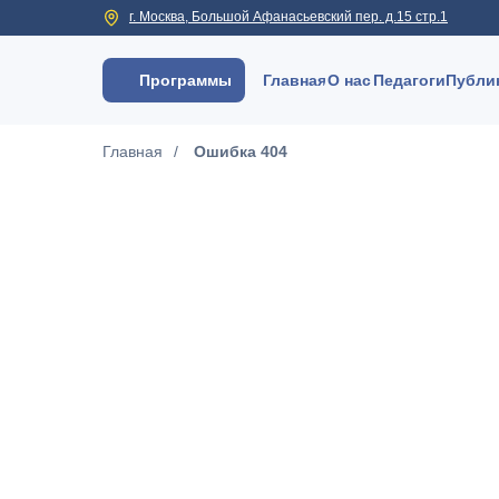
г. Москва, Большой Афанасьевский пер. д.15 стр.1
Программы
Главная
О нас
Педагоги
Публи
Главная
/
Ошибка 404