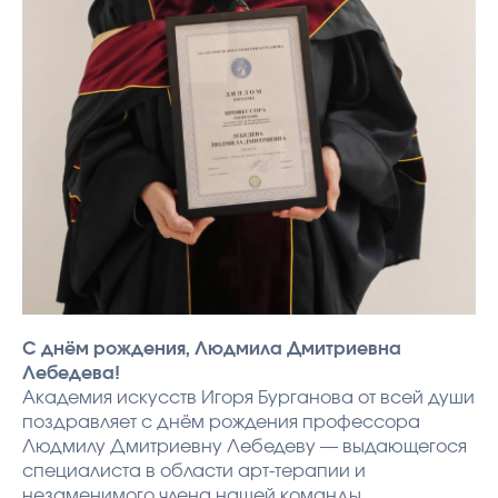
С днём рождения, Людмила Дмитриевна
Лебедева!
Академия искусств Игоря Бурганова от всей души
поздравляет с днём рождения профессора
Людмилу Дмитриевну Лебедеву — выдающегося
специалиста в области арт‑терапии и
незаменимого члена нашей команды.