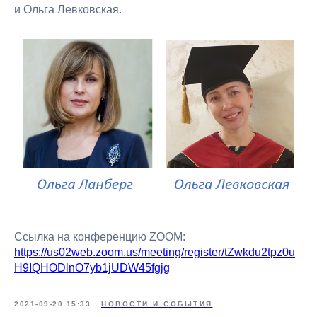
и Ольга Левковская.
Ссылка на конференцию ZOOM:
https://us02web.zoom.us/meeting/register/tZwkdu2tpz0u
H9IQHODlnO7yb1jUDW45fgjg
2021-09-20 15:33
НОВОСТИ И СОБЫТИЯ